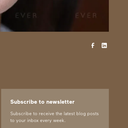
Subscribe to newsletter
Subscribe to receive the latest blog posts
to your inbox every week.