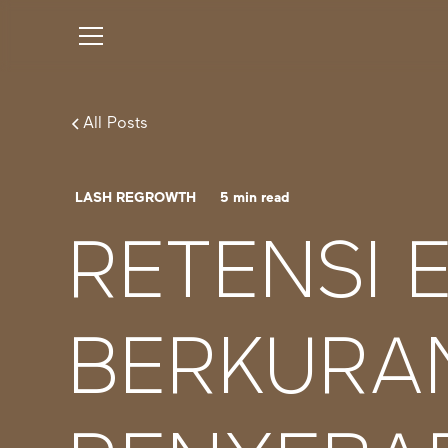
All Posts
LASH REGROWTH
5
min read
RETENSI 
BERKURA