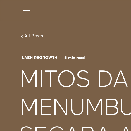
All Posts
LASH REGROWTH
5
min read
MITOS DA
MENUMBU