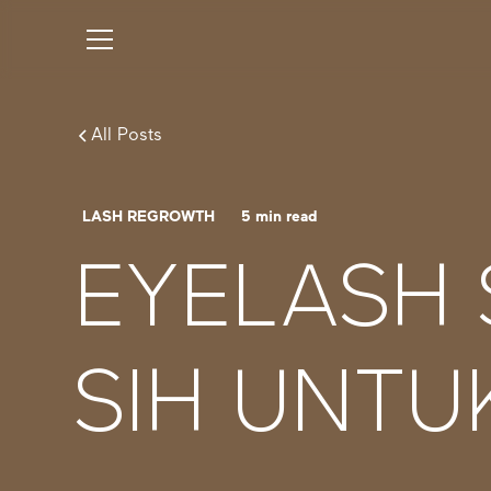
All Posts
LASH REGROWTH
5
min read
EYELASH
SIH UNTU