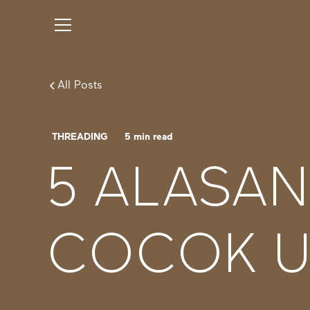
All Posts
THREADING
5
min read
5 ALASAN
COCOK UN