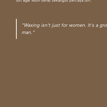
diri agar lebih sehat sekaligus percaya diri.
"Waxing isn't just for women. It's a g
man."