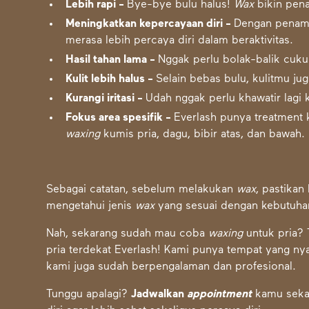
Lebih rapi -
Bye-bye bulu halus!
Wax
bikin pena
Meningkatkan kepercayaan diri -
Dengan penamp
merasa lebih percaya diri dalam beraktivitas.
Hasil tahan lama -
Nggak perlu bolak-balik cukur
Kulit lebih halus -
Selain bebas bulu, kulitmu jug
Kurangi iritasi -
Udah nggak perlu khawatir lagi ku
Fokus area spesifik -
Everlash punya treatment k
waxing
kumis pria, dagu, bibir atas, dan bawah.
Sebagai catatan, sebelum melakukan
wax
, pastikan
mengetahui jenis
wax
yang sesuai dengan kebutuha
Nah, sekarang sudah mau coba
waxing
untuk pria? 
pria terdekat Everlash! Kami punya tempat yang n
kami juga sudah berpengalaman dan profesional.
Tunggu apalagi?
Jadwalkan
appointment
kamu seka