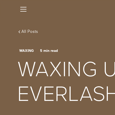
All Posts
WAXING
5
min read
WAXING U
EVERLAS