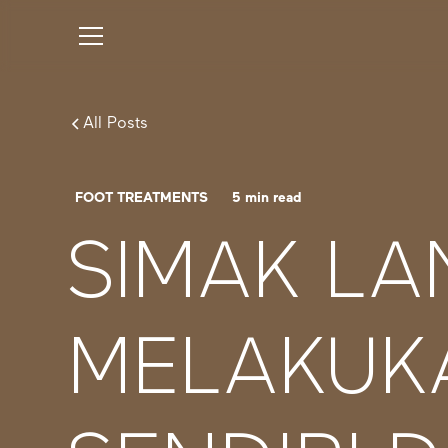
All Posts
FOOT TREATMENTS
5
min read
SIMAK L
MELAKUK