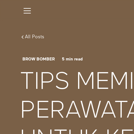
All Posts
BROW BOMBER
5
min read
TIPS MEM
PERAWATA