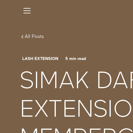
All Posts
LASH EXTENSION
5
min read
SIMAK DA
EXTENSI