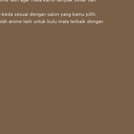
nime lash agar mata kamu tampak besar dan
a-beda sesuai dengan salon yang kamu pilih.
ihlah anime lash untuk bulu mata terbaik dengan