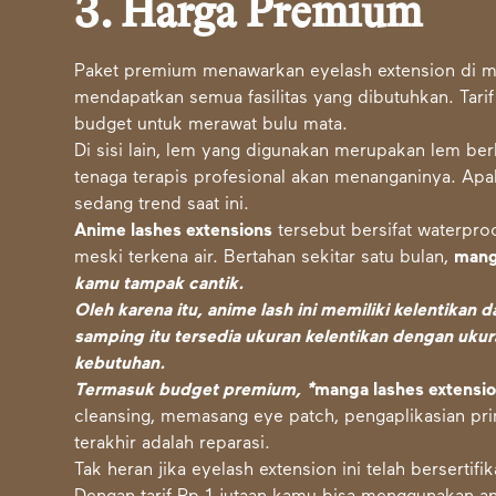
3. Harga Premium
Paket premium menawarkan eyelash extension di m
mendapatkan semua fasilitas yang dibutuhkan. Tari
budget untuk merawat bulu mata.
Di sisi lain, lem yang digunakan merupakan lem berku
tenaga terapis profesional akan menanganinya. Ap
sedang trend saat ini.
Anime lashes extensions
tersebut bersifat waterpr
meski terkena air. Bertahan sekitar satu bulan,
manga
kamu tampak cantik.
Oleh karena itu, anime lash ini memiliki kelentikan
samping itu tersedia ukuran kelentikan dengan ukur
kebutuhan.
Termasuk budget premium, *
manga lashes extensi
cleansing, memasang eye patch, pengaplikasian pr
terakhir adalah reparasi.
Tak heran jika eyelash extension ini telah bersertif