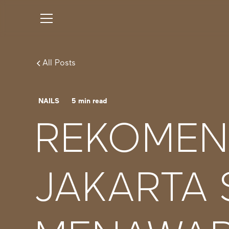
All Posts
NAILS
5
min read
REKOMEND
JAKARTA 