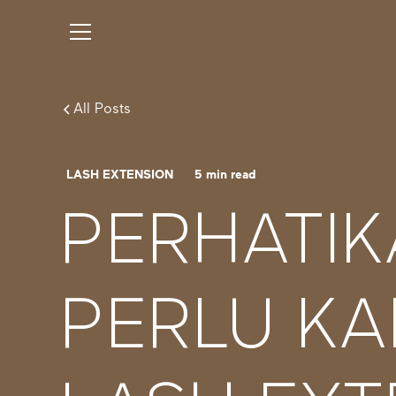
All Posts
LASH EXTENSION
5
min read
PERHATIK
PERLU KA