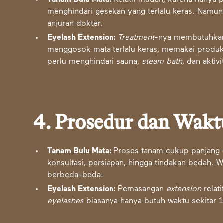
Tanam Bulu Mata:
Relatif mudah, karena hanya 
menghindari gesekan yang terlalu keras. Namun
anjuran dokter.
Eyelash Extension:
Treatment
-nya membutuhkan k
menggosok mata terlalu keras, memakai produk
perlu menghindari sauna,
steam bath
, dan akti
4. Prosedur dan Wakt
Tanam Bulu Mata:
Proses tanam cukup panjang d
konsultasi, persiapan, hingga tindakan bedah. W
berbeda-beda.
Eyelash Extension:
Pemasangan
extension
relat
eyelashes
biasanya hanya butuh waktu sekitar 1