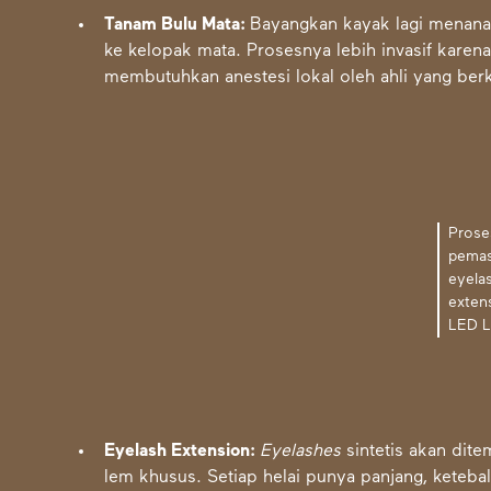
Tanam Bulu Mata:
Bayangkan kayak lagi menana
ke kelopak mata. Prosesnya lebih invasif karen
membutuhkan anestesi lokal oleh ahli yang be
Prose
pema
eyela
exten
LED L
Eyelash Extension:
Eyelashes
sintetis akan dite
lem khusus. Setiap helai punya panjang, keteba