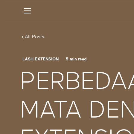
All Posts
LASH EXTENSION
5
min read
PERBEDA
MATA DE