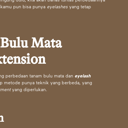
ingung dulu, kita akan bahas tuntas perbedaannya
a, kamu pun bisa punya
eyelashes
yang tetap
 Bulu Mata
xtension
ang perbedaan tanam bulu mata dan
eyelash
tiap metode punya teknik yang berbeda, yang
tment
yang diperlukan.
n