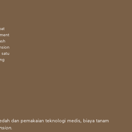
pat
tment
ash
nsion
h satu
ng
bedah dan pemakaian teknologi medis, biaya tanam
nsion
.