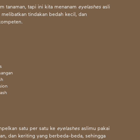
m tanaman, tapi ini kita menanam
eyelashes
asli
a melibatkan tindakan bedah kecil, dan
rkompeten.
s
sangan
sh
sion
ash
mpelkan satu per satu ke
eyelashes
aslimu pakai
lan, dan keriting yang berbeda-beda, sehingga