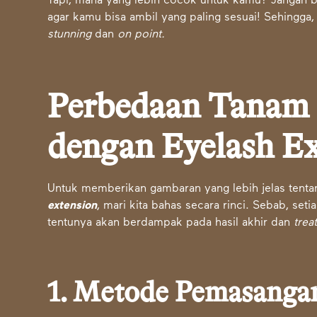
Tapi, mana yang lebih cocok untuk kamu? Jangan b
agar kamu bisa ambil yang paling sesuai! Sehingg
stunning
dan
on point.
Perbedaan Tanam
dengan Eyelash E
Untuk memberikan gambaran yang lebih jelas tent
extension
, mari kita bahas secara rinci. Sebab, se
tentunya akan berdampak pada hasil akhir dan
trea
1. Metode Pemasanga