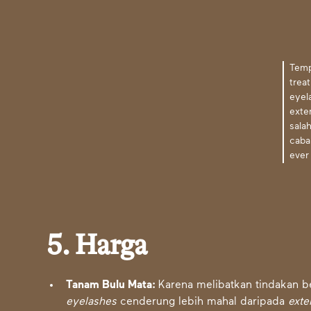
Tem
trea
eyel
exte
sala
caba
ever
5. Harga
Tanam Bulu Mata:
Karena melibatkan tindakan 
eyelashes
cenderung lebih mahal daripada
exte