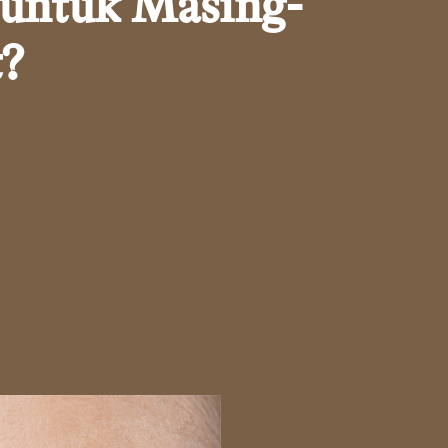
 untuk Masing-
?