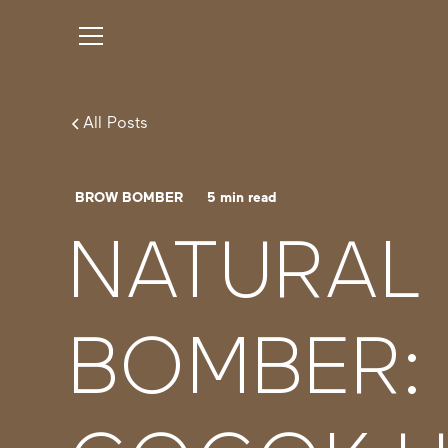
All Posts
BROW BOMBER
5
min read
NATURAL
BOMBER: