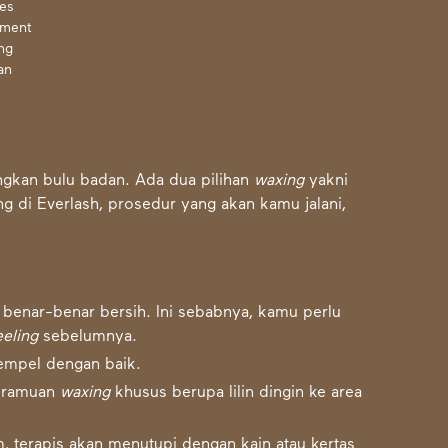
es
tment
ng
an
ngkan bulu badan. Ada dua
pilihan
waxing
yakni
g di Everlash
, prosedur yang akan kamu jalani,
s benar-benar bersih. Ini sebabnya, kamu perlu
eling
sebelumnya.
empel dengan baik.
n ramuan
waxing
khusus berupa lilin dingin ke area
 terapis akan menutupi dengan kain atau kertas