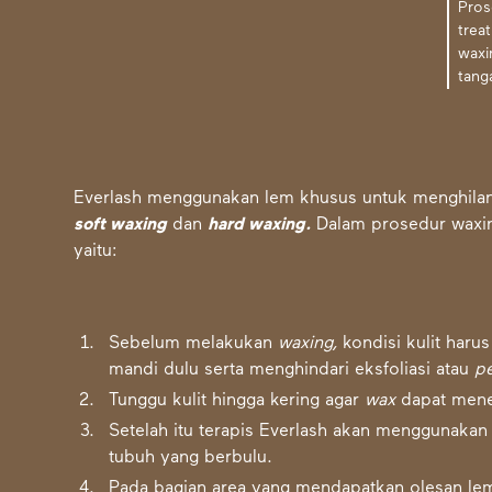
Pros
trea
waxi
tang
Everlash menggunakan lem khusus untuk menghila
soft waxing
dan
hard waxing.
Dalam prosedur waxin
yaitu:
Sebelum melakukan
waxing,
kondisi kulit haru
mandi dulu serta menghindari eksfoliasi atau
pe
Tunggu kulit hingga kering agar
wax
dapat men
Setelah itu terapis Everlash akan menggunaka
tubuh yang berbulu.
Pada bagian area yang mendapatkan olesan lem,