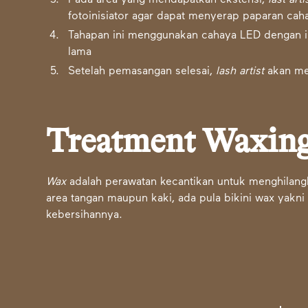
Pada area yang mendapatkan ekstensi,
last art
fotoinisiator agar dapat menyerap paparan ca
Tahapan ini menggunakan cahaya LED dengan i
lama
Setelah pemasangan selesai,
lash artist
akan m
Treatment Waxing
Wax
adalah perawatan kecantikan untuk menghilangk
area tangan maupun kaki, ada pula bikini wax yakni
kebersihannya.