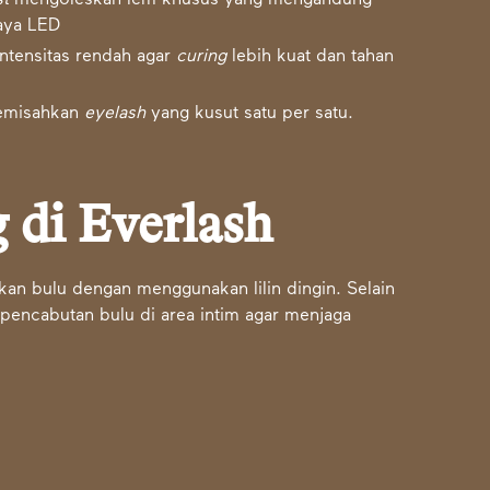
ist
mengoleskan lem khusus yang mengandung
haya LED
ntensitas rendah agar
curing
lebih kuat dan tahan
emisahkan
eyelash
yang kusut satu per satu.
 di Everlash
an bulu dengan menggunakan lilin dingin. Selain
 pencabutan bulu di area intim agar menjaga