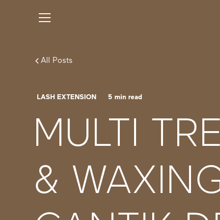
All Posts
LASH EXTENSION
5
min read
MULTI TR
& WAXING