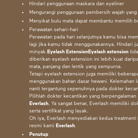
Hindari penggunaan maskara dan eyeliner
Mengurangi penggunaan pembersih wajah yang
Menyikat bulu mata dapat membantu memilih b
Perawatan sehari-hari
Perawatan pada hari selanjutnya kamu bisa mem
lagi jika kamu tidak menggunakannya. Hindari
minyak.
Eyelash Extension
Eyelash extension
tida
diberikan eyelash extension ini lebih kuat daripa
mata, panjang dan lentik yang sempurna.
Tetapi eyelash extension juga memiliki beberapa
menggunakan bahan dasar hewani. Kelemahan lai
nanti tergantung sepenuhnya pada dokter kecan
Pilihlah dokter kecantikan yang berpengalaman d
Everlash
. Ya sangat benar, Everlash memiliki 
serta sertifikat yang layak.
Oh iya, Everlash menyediakan kedua treatment i
resmi kami
Everlash
.
Penutup