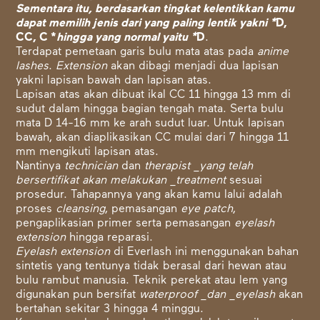
Sementara itu, berdasarkan tingkat kelentikkan kamu
dapat memilih jenis dari yang paling lentik yakni *
D,
CC, C *
hingga yang normal yaitu *
D
.
Terdapat pemetaan garis bulu mata atas pada
anime
lashes
.
Extension
akan dibagi menjadi dua lapisan
yakni lapisan bawah dan lapisan atas.
Lapisan atas akan dibuat ikal CC 11 hingga 13 mm di
sudut dalam hingga bagian tengah mata. Serta bulu
mata D 14-16 mm ke arah sudut luar. Untuk lapisan
bawah, akan diaplikasikan CC mulai dari 7 hingga 11
mm mengikuti lapisan atas.
Nantinya
technician
dan
therapist _yang telah
bersertifikat akan melakukan _treatment
sesuai
prosedur. Tahapannya yang akan kamu lalui adalah
proses
cleansing
, pemasangan
eye patch
,
pengaplikasian primer serta pemasangan
eyelash
extension
hingga reparasi.
Eyelash extension
di Everlash ini menggunakan bahan
sintetis yang tentunya tidak berasal dari hewan atau
bulu rambut manusia. Teknik perekat atau lem yang
digunakan pun bersifat
waterproof _dan _eyelash
akan
bertahan sekitar 3 hingga 4 minggu.