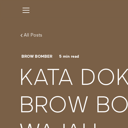
All Posts
BROW BOMBER
5
min read
KATA DOK
BROW BO