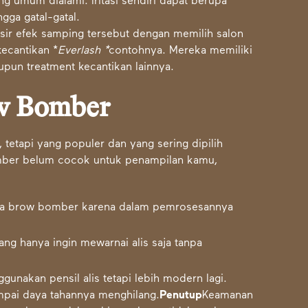
ng umum dialami. Iritasi sendiri dapat berupa
ga gatal-gatal.
sir efek samping tersebut dengan memilih salon
kecantikan *
Everlash
*
contohnya. Mereka memiliki
upun treatment kecantikan lainnya.
ow Bomber
 tetapi yang populer dan yang sering dipilih
mber belum cocok untuk penampilan kamu,
 pada brow bomber karena dalam pemrosesannya
ang hanya ingin mewarnai alis saja tanpa
unakan pensil alis tetapi lebih modern lagi.
sampai daya tahannya menghilang.
Penutup
Keamanan