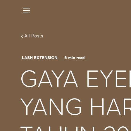
All Posts
LASH EXTENSION
5
min read
GAYA EYE
YANG HAR