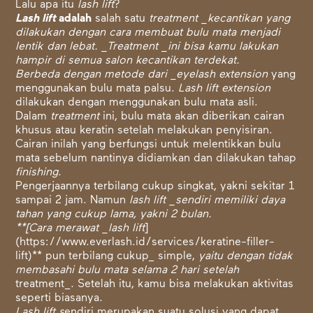
Lalu apa itu
lash lift
?
Lash lift
adalah
salah satu
treatment _kecantikan yang
dilakukan dengan cara membuat bulu mata menjadi
lentik dan lebat. _Treatment _ini bisa kamu lakukan
hampir di semua salon kecantikan terdekat.
Berbeda dengan metode dari _eyelash extension
yang
menggunakan bulu mata palsu.
Lash lift extension
dilakukan dengan menggunakan bulu mata asli.
Dalam
treatment
ini, bulu mata akan diberikan cairan
khusus atau keratin setelah melakukan penyisiran.
Cairan inilah yang berfungsi untuk melentikkan bulu
mata sebelum nantinya didiamkan dan dilakukan tahap
finishing
.
Pengerjaannya terbilang cukup singkat, yakni sekitar 1
sampai 2 jam. Namun
lash lift _sendiri memiliki daya
tahan yang cukup lama, yakni 2 bulan.
**[Cara merawat _lash lift
]
(
https://www.everlash.id/services/keratine-filler-
lift)*
* pun terbilang cukup_ simple,
yaitu dengan tidak
membasahi bulu mata selama 2 hari setelah
treatment_. Setelah itu, kamu bisa melakukan aktivitas
seperti biasanya.
Lash lift s
endiri merupakan suatu solusi yang dapat