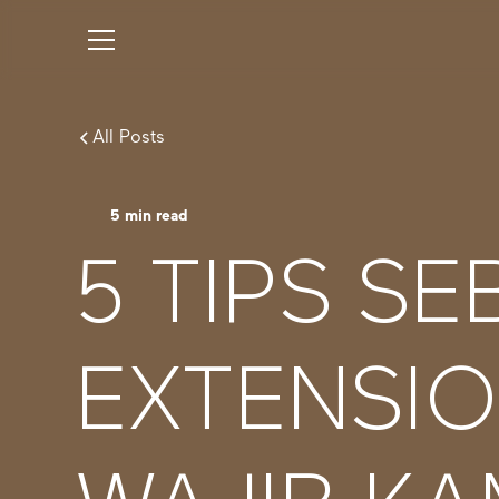
All Posts
5
min read
5 TIPS S
EXTENSIO