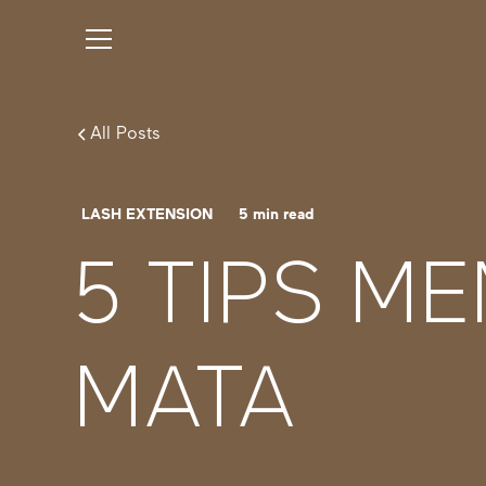
All Posts
LASH EXTENSION
5
min read
5 TIPS M
MATA