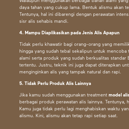
Walaupun menggunakan berbagai bahan alami yang a
daya tahan yang cukup lama. Bentuk alismu akan te
Tentunya, hal ini dibarengi dengan perawatan inten
sisr alis sehabis mandi.
4. Mampu Diaplikasikan pada Jenis Alis Apapun
Tidak perlu khawatir bagi orang-orang yang memiliki 
hingga yang sudah tebal sekalipun untuk mencoba
alami serta produk yang sudah berkualitas standar EU
tertentu. Justru, teknik ini juga dapat diterapkan u
menginginkan alis yang tampak natural dan rapi.
5. Tidak Perlu Produk Alis Lainnya
Jika kamu sudah
menggunakan treatment
model ali
berbagai produk perawatan alis lainnya. Tentunya, 
Kamu juga tidak perlu lagi menghabiskan waktu ya
alismu. Kini, alismu akan tetap rapi setiap saat.