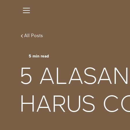
All Posts
5
min read
5 ALASA
HARUS C