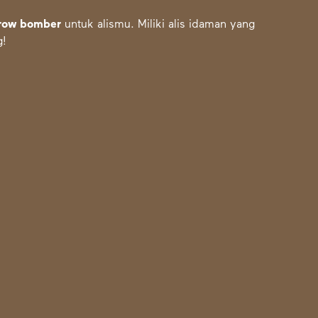
row bomber
untuk alismu
. Miliki alis idaman yang
g!