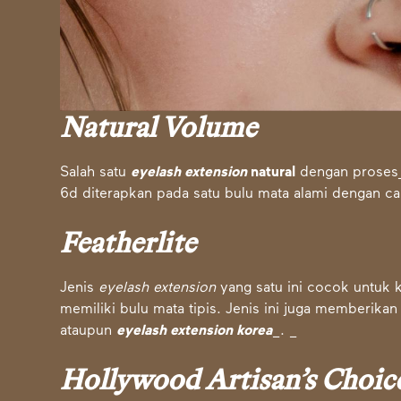
Natural Volume
Salah satu
eyelash extension
natural
dengan proses_ 
6d diterapkan pada satu bulu mata alami dengan c
Featherlite
Jenis
eyelash extension
yang satu ini cocok untuk 
memiliki bulu mata tipis. Jenis ini juga memberikan 
ataupun
eyelash extension korea
_. _
Hollywood Artisan’s Choic