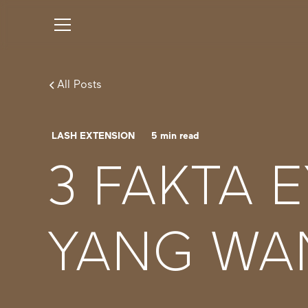
All Posts
LASH EXTENSION
5
min read
3 FAKTA 
YANG WAN